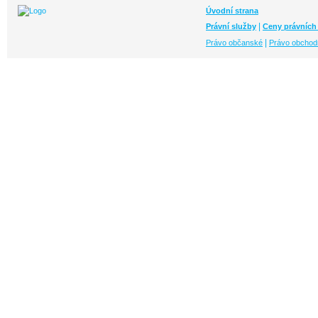
Úvodní strana
|
Právní služby
Ceny právních
|
Právo občanské
Právo obchod