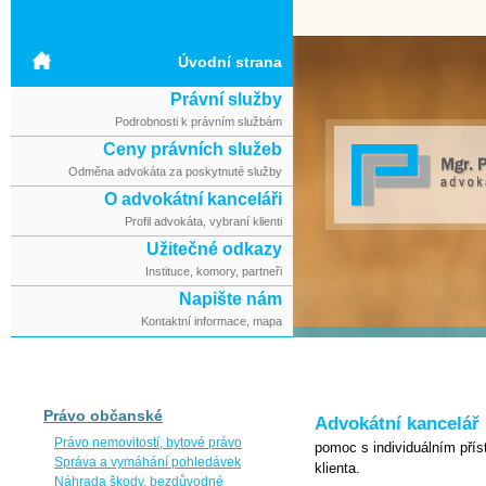
Skip to
main
content
Úvodní strana
Právní služby
Podrobnosti k právním službám
Ceny právních služeb
Odměna advokáta za poskytnuté služby
O advokátní kanceláři
Profil advokáta, vybraní klienti
Užitečné odkazy
Instituce, komory, partneři
Napište nám
Kontaktní informace, mapa
Právo občanské
Advokátní kancelář
Právo nemovitostí, bytové právo
pomoc s individuálním př
Správa a vymáhání pohledávek
klienta.
Náhrada škody, bezdůvodné