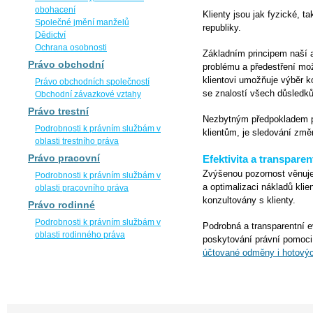
obohacení
Klienty jsou jak fyzické, 
Společné jmění manželů
republiky.
Dědictví
Ochrana osobnosti
Základním principem naší 
Právo obchodní
problému a předestření mož
klientovi umožňuje výběr 
Právo obchodních společností
se znalostí všech důsledků
Obchodní závazkové vztahy
Právo trestní
Nezbytným předpokladem p
Podrobnosti k právním službám v
klientům, je sledování změ
oblasti trestního práva
Právo pracovní
Efektivita a transpare
Zvýšenou pozornost věnuje
Podrobnosti k právním službám v
a optimalizaci nákladů kli
oblasti pracovního práva
konzultovány s klienty.
Právo rodinné
Podrobnosti k právním službám v
Podrobná a transparentní e
oblasti rodinného práva
poskytování právní pomoci
účtované odměny i hotový