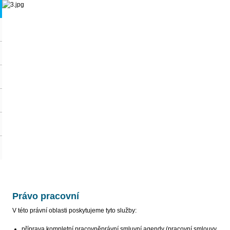
Právo pracovní
V této právní oblasti poskytujeme tyto služby:
příprava kompletní pracovněprávní smluvní agendy (pracovní smlouvy,