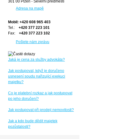
301 00 Plzeň - Severní předměstí
Adresa na mapě
Mobil: +420 608 965 403
Tel.:
+420 377 223 101
Fax:
+420 377 223 102
Pošlete nám zprávu
Jaká je cena za služby advokáta?
Jak postupovat, když je doručeno
usnesení soudu nařizující exekuci
majetku?
Co je platební rozkaz a jak postupovat
po jeho doručení?
Jak postupovat při prodeji nemovitosti?
Jak a kdo bude dědit majetek
pozůstalosti?