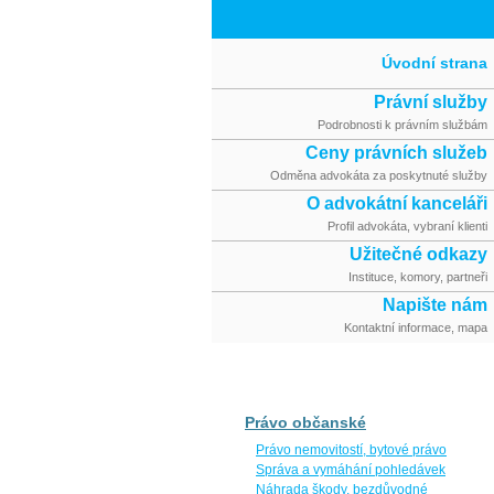
Skip to
main
content
Úvodní strana
Právní služby
Podrobnosti k právním službám
Ceny právních služeb
Odměna advokáta za poskytnuté služby
O advokátní kanceláři
Profil advokáta, vybraní klienti
Užitečné odkazy
Instituce, komory, partneři
Napište nám
Kontaktní informace, mapa
Právo občanské
Právo nemovitostí, bytové právo
Správa a vymáhání pohledávek
Náhrada škody, bezdůvodné